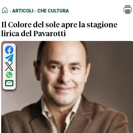
FEED RSS
Articoli
Che Cultura
HOME
ARTICOLI
CHE CULTURA
MAPPA DEL SITO
Il Colore del sole apre la stagione
NORMATIVE DEONTOLOGICHE
lirica del Pavarotti
TERMINI e CONDIZIONI