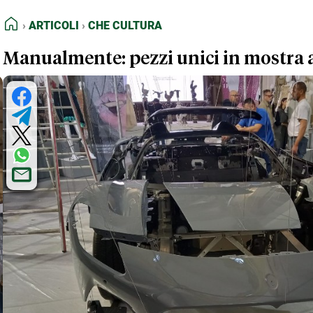
FEED RSS
Articoli
Che Cultura
HOME
ARTICOLI
CHE CULTURA
MAPPA DEL SITO
Manualmente: pezzi unici in mostra
NORMATIVE DEONTOLOGICHE
TERMINI e CONDIZIONI