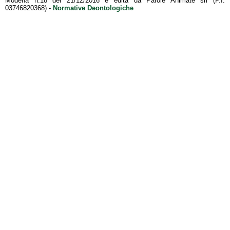
Modena n.18 del 21/12/2016 è edita da Parole Animate srl (P.I.
03746820368) -
Normative Deontologiche