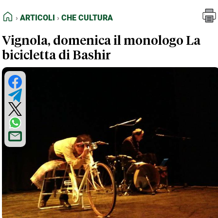
FEED RSS
Articoli
Che Cultura
HOME
ARTICOLI
CHE CULTURA
MAPPA DEL SITO
Vignola, domenica il monologo La
NORMATIVE DEONTOLOGICHE
bicicletta di Bashir
TERMINI e CONDIZIONI