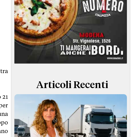
tra
Articoli Recenti
 21
per
una
ppo
ano