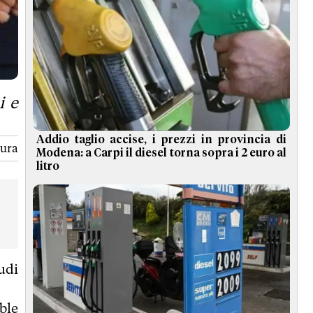
i e
Addio taglio accise, i prezzi in provincia di
tura
Modena: a Carpi il diesel torna sopra i 2 euro al
litro
udi
ble