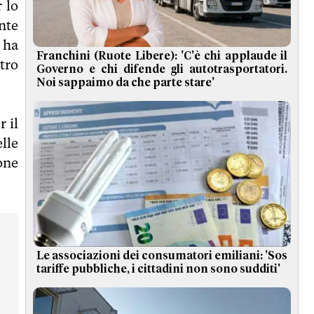
r lo
nte
 ha
Franchini (Ruote Libere): 'C'è chi applaude il
tro
Governo e chi difende gli autotrasportatori.
Noi sappaimo da che parte stare'
r il
elle
one
Le associazioni dei consumatori emiliani: 'Sos
tariffe pubbliche, i cittadini non sono sudditi'