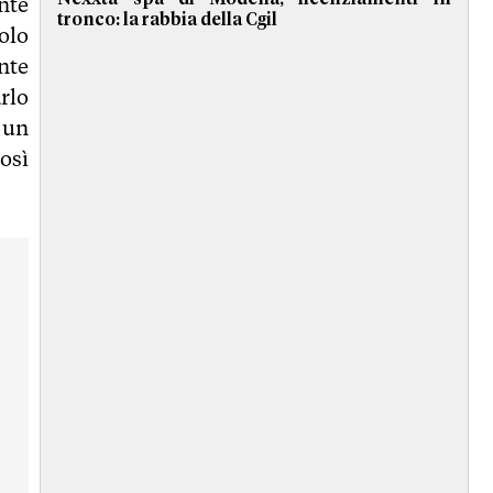
nte
tronco: la rabbia della Cgil
olo
nte
rlo
 un
osì