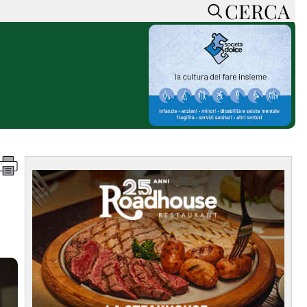
CERCA
HOME
CERCA
ACCEDI o REGISTRATI
CONTATTI
e
CON NOI
SOSTIENI LA PRESSA
CONOSCI LA PRESSA
he
COOKIE POLICY
PRIVACY POLICY
TTI
FEED RSS
MAPPA DEL SITO
NORMATIVE
DEONTOLOGICHE