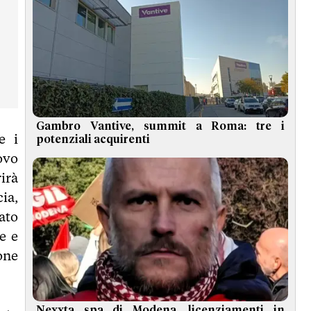
Gambro Vantive, summit a Roma: tre i
e i
potenziali acquirenti
ovo
irà
ia,
ato
e e
one
Nexxta spa di Modena, licenziamenti in