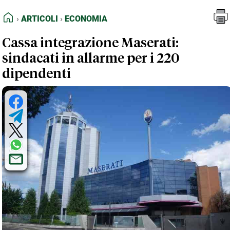
FEED RSS
Articoli
Economia
HOME
ARTICOLI
ECONOMIA
MAPPA DEL SITO
Cassa integrazione Maserati:
NORMATIVE DEONTOLOGICHE
sindacati in allarme per i 220
TERMINI e CONDIZIONI
dipendenti