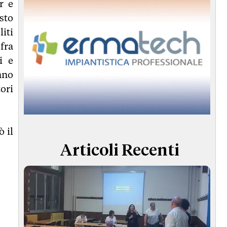
r e
sto
liti
fra
i e
nno
tori
 il
Articoli Recenti