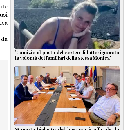
nte
usi
ica
 da
'Comizio al posto del corteo di lutto: ignorata
la volontà dei familiari della stessa Monica'
Stangata biglietto del bus: ora è ufficiale, la