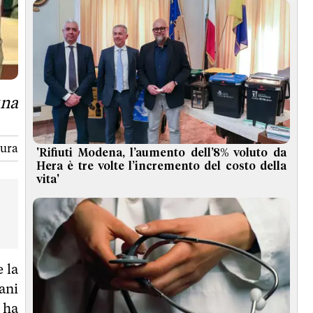
una
tura
'Rifiuti Modena, l’aumento dell’8% voluto da
Hera è tre volte l’incremento del costo della
vita'
e la
ani
 ha