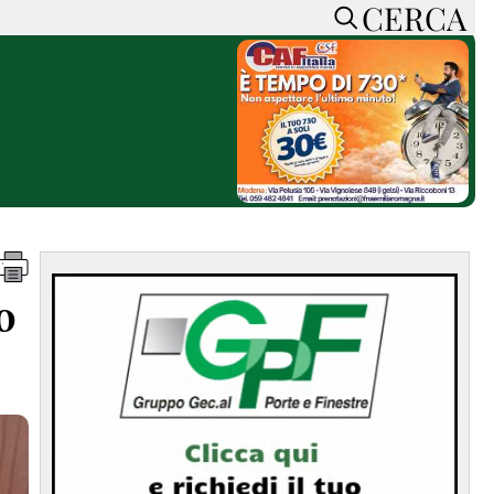
CERCA
HOME
CERCA
ACCEDI o REGISTRATI
CONTATTI
e
CON NOI
SOSTIENI LA PRESSA
CONOSCI LA PRESSA
he
COOKIE POLICY
o
PRIVACY POLICY
TTI
FEED RSS
MAPPA DEL SITO
NORMATIVE
DEONTOLOGICHE