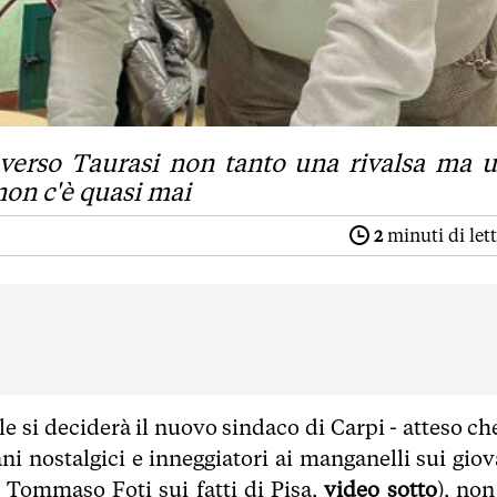
raverso Taurasi non tanto una rivalsa ma 
 non c'è quasi mai
2
minuti di let
le si deciderà il nuovo sindaco di Carpi - atteso ch
ani nostalgici e inneggiatori ai manganelli sui giov
o Tommaso Foti sui fatti di Pisa,
video sotto
), non