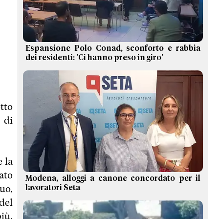
Espansione Polo Conad, sconforto e rabbia
dei residenti: 'Ci hanno preso in giro'
tto
 di
e la
ato
Modena, alloggi a canone concordato per il
uo,
lavoratori Seta
 del
più.