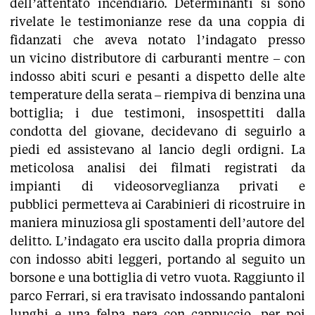
dell’attentato incendiario. Determinanti si sono
rivelate le testimonianze rese da una coppia di
fidanzati che aveva notato l’indagato presso
un vicino distributore di carburanti mentre – con
indosso abiti scuri e pesanti a dispetto delle alte
temperature della serata – riempiva di benzina una
bottiglia; i due testimoni, insospettiti dalla
condotta del giovane, decidevano di seguirlo a
piedi ed assistevano al lancio degli ordigni. La
meticolosa analisi dei filmati registrati da
impianti di videosorveglianza privati e
pubblici permetteva ai Carabinieri di ricostruire in
maniera minuziosa gli spostamenti dell’autore del
delitto. L’indagato era uscito dalla propria dimora
con indosso abiti leggeri, portando al seguito un
borsone e una bottiglia di vetro vuota. Raggiunto il
parco Ferrari, si era travisato indossando pantaloni
lunghi e una felpa nera con cappuccio, per poi