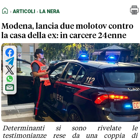
FEED RSS
Articoli
La Nera
HOME
ARTICOLI
LA NERA
MAPPA DEL SITO
Modena, lancia due molotov contro
NORMATIVE DEONTOLOGICHE
la casa della ex: in carcere 24enne
TERMINI e CONDIZIONI
Determinanti si sono rivelate le
testimonianze rese da una coppia di