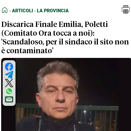
FEED RSS
Articoli
La Provincia
HOME
ARTICOLI
LA PROVINCIA
MAPPA DEL SITO
Discarica Finale Emilia, Poletti
NORMATIVE DEONTOLOGICHE
(Comitato Ora tocca a noi):
TERMINI e CONDIZIONI
'Scandaloso, per il sindaco il sito non
è contaminato'