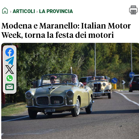
FEED RSS
Articoli
La Provincia
HOME
ARTICOLI
LA PROVINCIA
MAPPA DEL SITO
Modena e Maranello: Italian Motor
NORMATIVE DEONTOLOGICHE
Week, torna la festa dei motori
TERMINI e CONDIZIONI