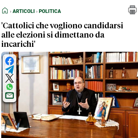
FEED RSS
Articoli
Politica
HOME
ARTICOLI
POLITICA
MAPPA DEL SITO
'Cattolici che vogliono candidarsi
NORMATIVE DEONTOLOGICHE
alle elezioni si dimettano da
TERMINI e CONDIZIONI
incarichi'