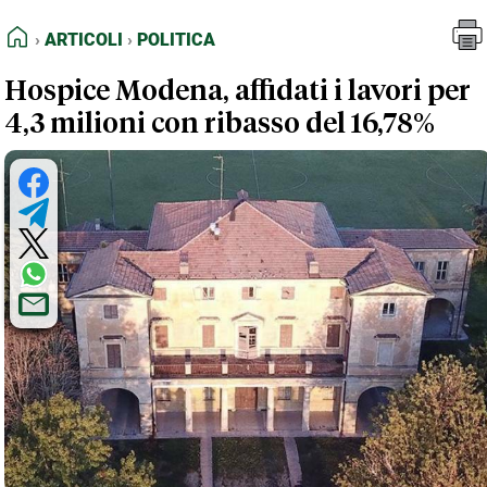
FEED RSS
Articoli
Politica
HOME
ARTICOLI
POLITICA
MAPPA DEL SITO
Hospice Modena, affidati i lavori per
NORMATIVE DEONTOLOGICHE
4,3 milioni con ribasso del 16,78%
TERMINI e CONDIZIONI