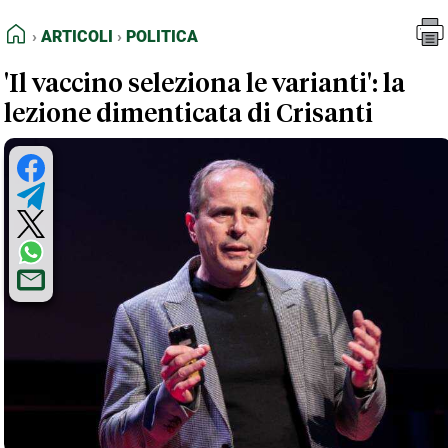
FEED RSS
Articoli
Politica
HOME
ARTICOLI
POLITICA
MAPPA DEL SITO
'Il vaccino seleziona le varianti': la
NORMATIVE DEONTOLOGICHE
lezione dimenticata di Crisanti
TERMINI e CONDIZIONI