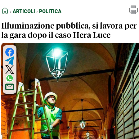
FEED RSS
Articoli
Politica
HOME
ARTICOLI
POLITICA
MAPPA DEL SITO
Illuminazione pubblica, si lavora per
NORMATIVE DEONTOLOGICHE
la gara dopo il caso Hera Luce
TERMINI e CONDIZIONI