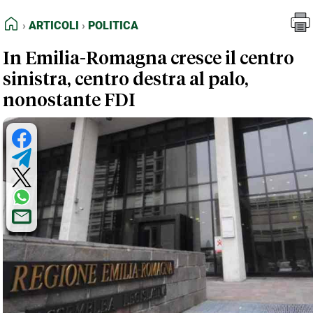
FEED RSS
Articoli
Politica
HOME
ARTICOLI
POLITICA
MAPPA DEL SITO
In Emilia-Romagna cresce il centro
NORMATIVE DEONTOLOGICHE
sinistra, centro destra al palo,
TERMINI e CONDIZIONI
nonostante FDI