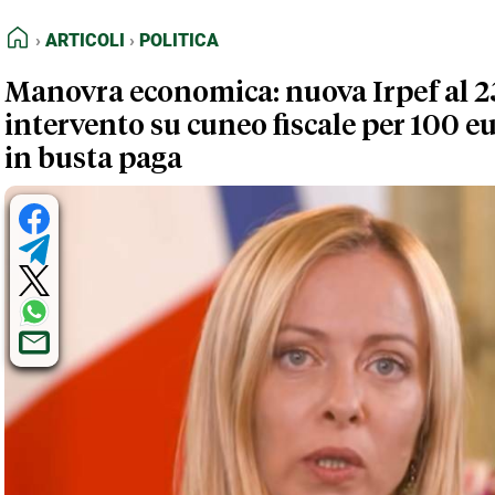
FEED RSS
Articoli
Politica
HOME
ARTICOLI
POLITICA
MAPPA DEL SITO
Manovra economica: nuova Irpef al 2
NORMATIVE DEONTOLOGICHE
intervento su cuneo fiscale per 100 eu
TERMINI e CONDIZIONI
in busta paga