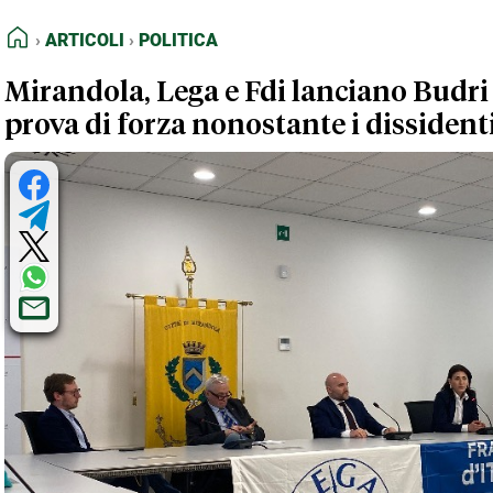
FEED RSS
Articoli
Politica
HOME
ARTICOLI
POLITICA
MAPPA DEL SITO
Mirandola, Lega e Fdi lanciano Budri
NORMATIVE DEONTOLOGICHE
prova di forza nonostante i dissidenti
TERMINI e CONDIZIONI