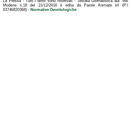
La Pressa - Tutti i diritti sono Riservati - Testata Giornalistica aut. trib.
Modena n.18 del 21/12/2016 è edita da Parole Animate srl (P.I.
03746820368) -
Normative Deontologiche