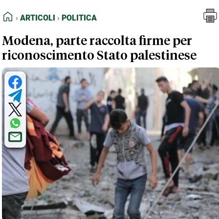
FEED RSS
Articoli
Politica
HOME
ARTICOLI
POLITICA
MAPPA DEL SITO
Modena, parte raccolta firme per
NORMATIVE DEONTOLOGICHE
riconoscimento Stato palestinese
TERMINI e CONDIZIONI