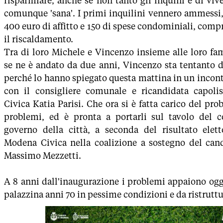
risparmiare, anche se non tanto gli inquini e di viv
comunque 'sana'. I primi inquilini vennero ammessi,
400 euro di affitto e 150 di spese condominiali, com
il riscaldamento.
Tra di loro Michele e Vincenzo insieme alle loro fa
se ne è andato da due anni, Vincenzo sta tentanto d
perché lo hanno spiegato questa mattina in un incon
con il consigliere comunale e ricandidata capol
Civica Katia Parisi. Che ora si è fatta carico del pro
problemi, ed è pronta a portarli sul tavolo del c
governo della città, a seconda del risultato elett
Modena Civica nella coalizione a sostegno del can
Massimo Mezzetti.
A 8 anni dall'inaugurazione i problemi appaiono ogg
palazzina anni 70 in pessime condizioni e da ristruttu