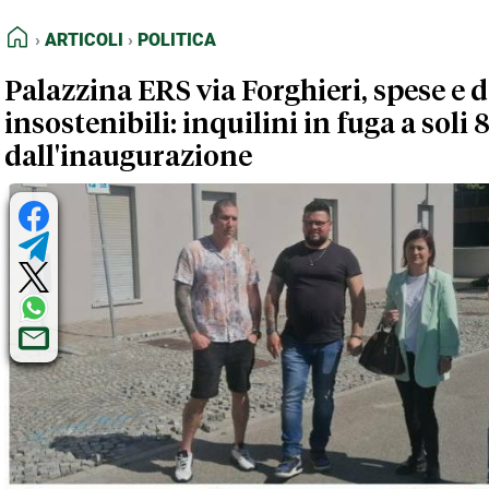
FEED RSS
Articoli
Politica
HOME
ARTICOLI
POLITICA
MAPPA DEL SITO
Palazzina ERS via Forghieri, spese e 
NORMATIVE DEONTOLOGICHE
insostenibili: inquilini in fuga a soli 
TERMINI e CONDIZIONI
dall'inaugurazione