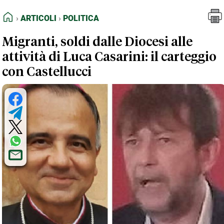
FEED RSS
Articoli
Politica
HOME
ARTICOLI
POLITICA
MAPPA DEL SITO
Migranti, soldi dalle Diocesi alle
NORMATIVE DEONTOLOGICHE
attività di Luca Casarini: il carteggio
TERMINI e CONDIZIONI
con Castellucci