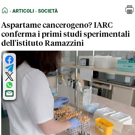
FEED RSS
Articoli
Società
HOME
ARTICOLI
SOCIETÀ
MAPPA DEL SITO
Aspartame cancerogeno? IARC
NORMATIVE DEONTOLOGICHE
conferma i primi studi sperimentali
TERMINI e CONDIZIONI
dell'istituto Ramazzini