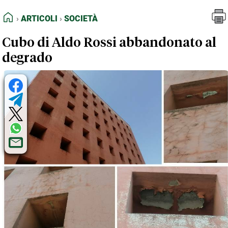
FEED RSS
Articoli
Società
HOME
ARTICOLI
SOCIETÀ
MAPPA DEL SITO
Cubo di Aldo Rossi abbandonato al
NORMATIVE DEONTOLOGICHE
degrado
TERMINI e CONDIZIONI