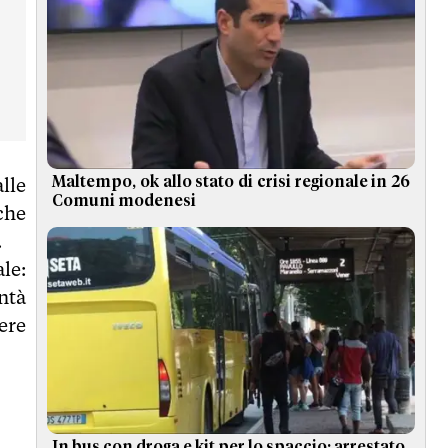
Maltempo, ok allo stato di crisi regionale in 26
lle
Comuni modenesi
che
.
le:
ontà
ere
In bus con droga e kit per lo spaccio: arrestato