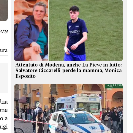
era
tura
Attentato di Modena, anche La Pieve in lutto:
Salvatore Ciccarelli perde la mamma, Monica
Esposito
Una
one
io a
uigi