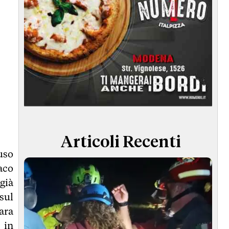
Articoli Recenti
uso
daco
già
sul
ara
 in