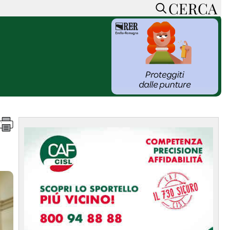
CERCA
HOME
CERCA
ACCEDI o REGISTRATI
CONTATTI
e
CON NOI
SOSTIENI LA PRESSA
CONOSCI LA PRESSA
he
COOKIE POLICY
PRIVACY POLICY
TTI
FEED RSS
MAPPA DEL SITO
NORMATIVE
DEONTOLOGICHE