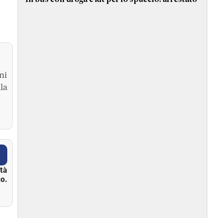
ni
la
ità
o.