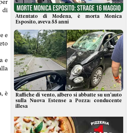
per
 di
Attentato di Modena, è morta Monica
Esposito, aveva 55 anni
e e
eto
a e
lla
, è
Raffiche di vento, albero si abbatte su un'auto
sulla Nuova Estense a Pozza: conducente
illesa