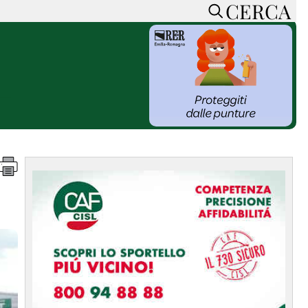
CERCA
HOME
CERCA
ACCEDI o REGISTRATI
CONTATTI
e
CON NOI
SOSTIENI LA PRESSA
CONOSCI LA PRESSA
he
COOKIE POLICY
PRIVACY POLICY
TTI
FEED RSS
MAPPA DEL SITO
NORMATIVE
DEONTOLOGICHE