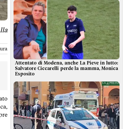
lla
tura
Attentato di Modena, anche La Pieve in lutto:
Salvatore Ciccarelli perde la mamma, Monica
Esposito
ato
ca,
pre