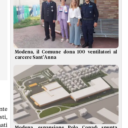
Modena, il Comune dona 100 ventilatori al
carcere Sant'Anna
nte
ti,
nati
Modena, espansione Polo Conad: spunta