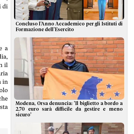
 di
Concluso l’Anno Accademico per gli Istituti di
Formazione dell’Esercito
e a
ia,
 il
ria
n in
olo
che
Modena, Orsa denuncia: 'Il biglietto a bordo a
sta
2,70 euro sarà difficile da gestire e meno
sicuro'