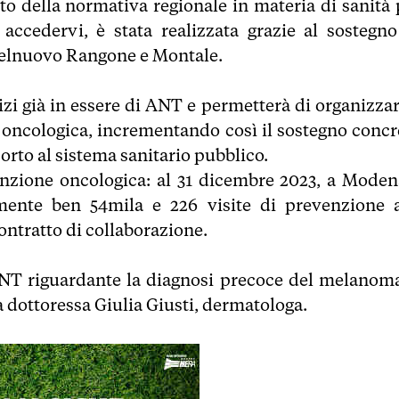
tto della normativa regionale in materia di sanità 
 accedervi, è stata realizzata grazie al sostegno
elnuovo Rangone e Montale.
zi già in essere di ANT e permetterà di organizzar
 oncologica, incrementando così il sostegno concr
rto al sistema sanitario pubblico.
nzione oncologica: al 31 dicembre 2023, a Moden
mente ben 54mila e 226 visite di prevenzione a
ontratto di collaborazione.
ANT riguardante la diagnosi precoce del melanoma
 dottoressa Giulia Giusti, dermatologa.