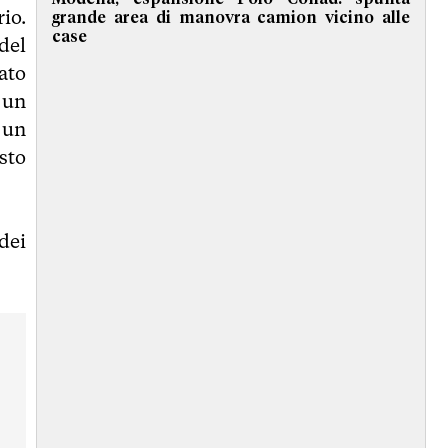
rio.
grande area di manovra camion vicino alle
case
del
cato
 un
 un
sto
dei