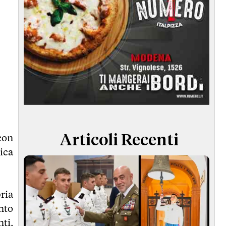
con
Articoli Recenti
lica
ria
nto
ti,