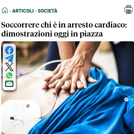
FEED RSS
Articoli
Società
HOME
ARTICOLI
SOCIETÀ
MAPPA DEL SITO
Soccorrere chi è in arresto cardiaco:
NORMATIVE DEONTOLOGICHE
dimostrazioni oggi in piazza
TERMINI e CONDIZIONI