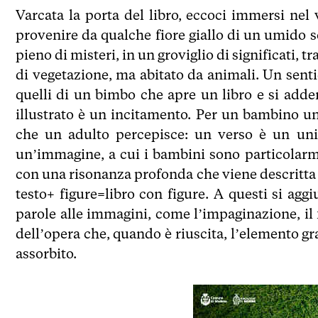
Varcata la porta del libro, eccoci immersi nel
provenire da qualche fiore giallo di un umido 
pieno di misteri, in un groviglio di significati, tra
di vegetazione, ma abitato da animali. Un sentie
quelli di un bimbo che apre un libro e si add
illustrato è un incitamento. Per un bambino u
che un adulto percepisce: un verso è un univ
un’immagine, a cui i bambini sono particolarm
con una risonanza profonda che viene descritta co
testo+ figure=libro con figure. A questi si agg
parole alle immagini, come l’impaginazione, il fo
dell’opera che, quando è riuscita, l’elemento gra
assorbito.