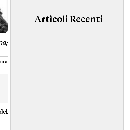
Articoli Recenti
na;
tura
del