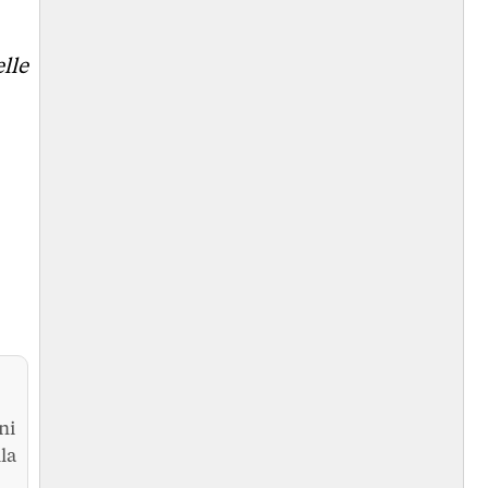
elle
ni
la