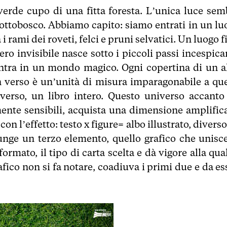
 verde cupo di una fitta foresta. L’unica luce sem
sottobosco. Abbiamo capito: siamo entrati in un lu
 i rami dei roveti, felci e pruni selvatici. Un luogo f
ro invisibile nasce sotto i piccoli passi incespican
entra in un mondo magico. Ogni copertina di un a
n verso è un’unità di misura imparagonabile a que
erso, un libro intero. Questo universo accanto
ente sensibili, acquista una dimensione amplifica
n l’effetto: testo x figure= albo illustrato, divers
iunge un terzo elemento, quello grafico che unisce
rmato, il tipo di carta scelta e dà vigore alla qua
fico non si fa notare, coadiuva i primi due e da es