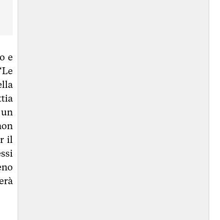
o e
“Le
lla
ttia
 un
non
 il
ssi
eno
erà