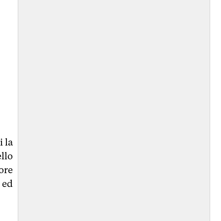
i la
llo
tore
 ed