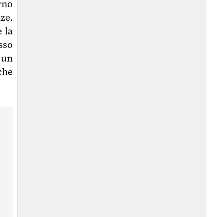
rno
ze.
e la
sso
 un
che