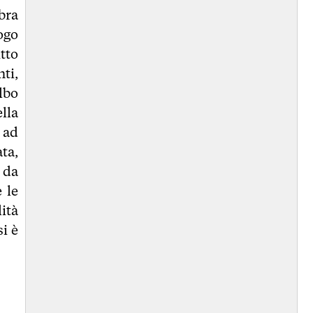
bra
ogo
itto
ti,
lbo
lla
 ad
ta,
o da
 le
lità
si è