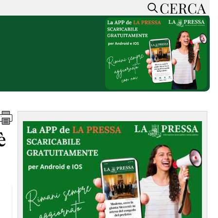
CERCA
HOME
CERCA
ACCEDI o REGISTRATI
CONTATTI
e
CON NOI
SOSTIENI LA PRESSA
CONOSCI LA PRESSA
he
COOKIE POLICY
è
PRIVACY POLICY
TTI
FEED RSS
MAPPA DEL SITO
NORMATIVE
DEONTOLOGICHE