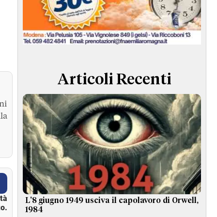
Articoli Recenti
ni
la
ità
L'8 giugno 1949 usciva il capolavoro di Orwell,
o.
1984