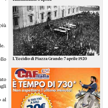
più
le.
llo
L'Eccidio di Piazza Grande: 7 aprile 1920
ato
gli
 al