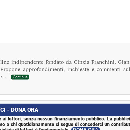
line indipendente fondato da Cinzia Franchini, Gian
. Propone approfondimenti, inchieste e commenti sul
ec...
Continua
CI - DONA ORA
 ai lettori, senza nessun finanziamento pubblico. La pubblic
mo a chi quotidianamente ci segue di concederci un contribut
igliaia di lettori, è fondamentale.
DONA ORA