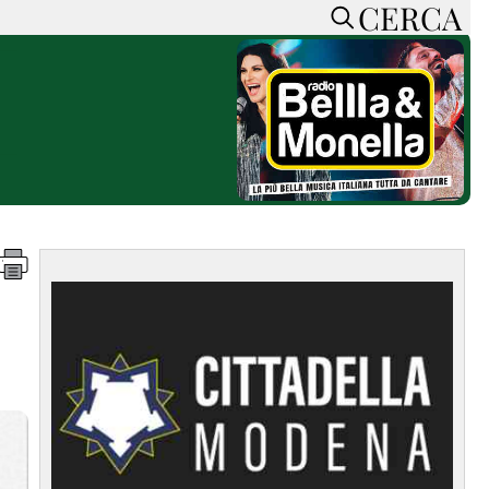
CERCA
HOME
CERCA
ACCEDI o REGISTRATI
CONTATTI
e
CON NOI
SOSTIENI LA PRESSA
CONOSCI LA PRESSA
he
COOKIE POLICY
PRIVACY POLICY
TTI
FEED RSS
MAPPA DEL SITO
NORMATIVE
DEONTOLOGICHE