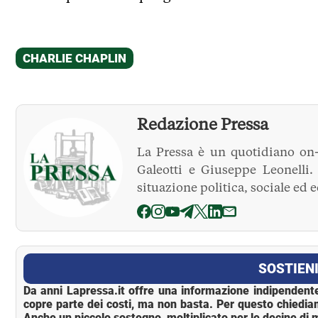
Redazione Pressa
La Pressa è un quotidiano on-
Galeotti e Giuseppe Leonelli
situazione politica, sociale ed 
La Pressa
SOSTIENI
Da anni Lapressa.it offre una informazione indipendente
copre parte dei costi, ma non basta. Per questo chiedia
Anche un piccolo sostegno, moltiplicato per le decine di m