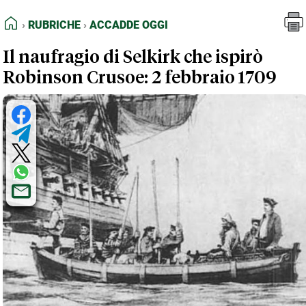
FEED RSS
Rubriche
Accadde oggi
HOME
RUBRICHE
ACCADDE OGGI
MAPPA DEL SITO
Il naufragio di Selkirk che ispirò
NORMATIVE DEONTOLOGICHE
Robinson Crusoe: 2 febbraio 1709
TERMINI e CONDIZIONI