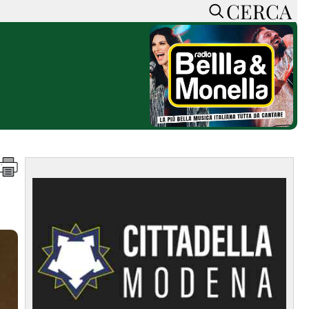
CERCA
HOME
CERCA
ACCEDI o REGISTRATI
CONTATTI
e
CON NOI
SOSTIENI LA PRESSA
CONOSCI LA PRESSA
he
COOKIE POLICY
PRIVACY POLICY
TTI
FEED RSS
MAPPA DEL SITO
NORMATIVE
DEONTOLOGICHE