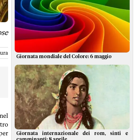
ose
tura
Giornata mondiale del Colore: 6 maggio
nel
tro
 per
Giornata internazionale dei rom, sinti e
camminanti: 8 aprile