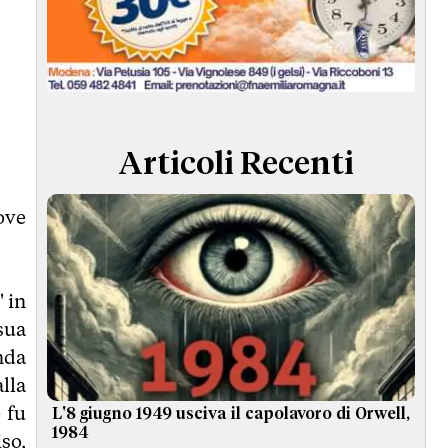
Articoli Recenti
ove
 in
sua
nda
lla
 fu
L'8 giugno 1949 usciva il capolavoro di Orwell,
1984
so,