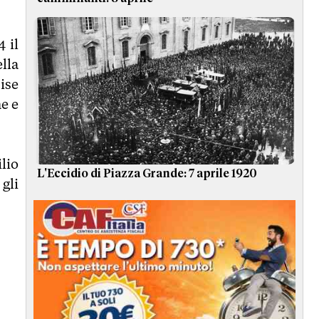
 il
lla
ise
ne e
lio
L'Eccidio di Piazza Grande: 7 aprile 1920
 gli