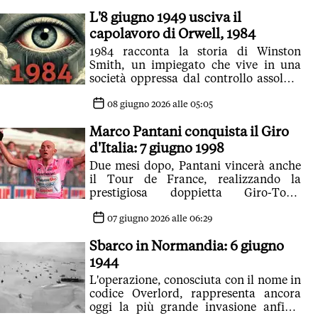
L'8 giugno 1949 usciva il
capolavoro di Orwell, 1984
1984 racconta la storia di Winston
Smith, un impiegato che vive in una
società oppressa dal controllo assoluto
del Partito e dalla figura del Grande
Fratello
08 giugno 2026 alle 05:05
Marco Pantani conquista il Giro
d'Italia: 7 giugno 1998
Due mesi dopo, Pantani vincerà anche
il Tour de France, realizzando la
prestigiosa doppietta Giro-Tour,
un'impresa riuscita a pochissimi
campioni
07 giugno 2026 alle 06:29
Sbarco in Normandia: 6 giugno
1944
L'operazione, conosciuta con il nome in
codice Overlord, rappresenta ancora
oggi la più grande invasione anfibia