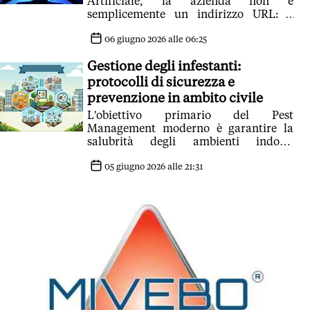
Artificiale, la azienda non è
semplicemente un indirizzo URL: è
un'Entità. Un'entità è un concetto
univoco
06 giugno 2026 alle 06:25
Gestione degli infestanti:
protocolli di sicurezza e
prevenzione in ambito civile
L'obiettivo primario del Pest
Management moderno è garantire la
salubrità degli ambienti indoor,
tutelando la salute degli occupanti
05 giugno 2026 alle 21:31