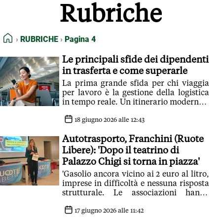
Rubriche
FEED RSS
MAPPA DEL SITO
HOME
RUBRICHE
Pagina 4
NORMATIVE DEONTOLOGICHE
TERMINI e CONDIZIONI
Le principali sfide dei dipendenti
in trasferta e come superarle
La prima grande sfida per chi viaggia
per lavoro è la gestione della logistica
in tempo reale. Un itinerario moderno è
spesso un puzzle complesso
18 giugno 2026 alle 12:43
Autotrasporto, Franchini (Ruote
Libere): 'Dopo il teatrino di
Palazzo Chigi si torna in piazza'
'Gasolio ancora vicino ai 2 euro al litro,
imprese in difficoltà e nessuna risposta
strutturale. Le associazioni hanno
evitato il fermo, non risolto i problemi'
17 giugno 2026 alle 11:42