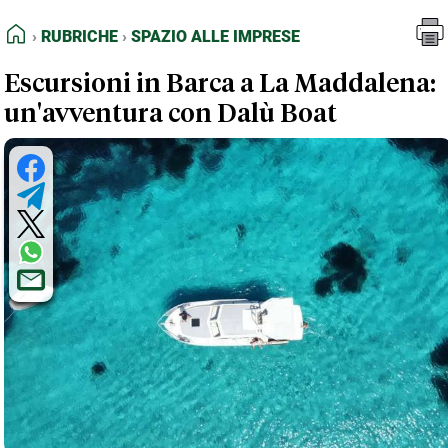
FEED RSS
Rubriche
Spazio alle Imprese
HOME
RUBRICHE
SPAZIO ALLE IMPRESE
MAPPA DEL SITO
Escursioni in Barca a La Maddalena:
NORMATIVE DEONTOLOGICHE
un'avventura con Dalù Boat
TERMINI e CONDIZIONI