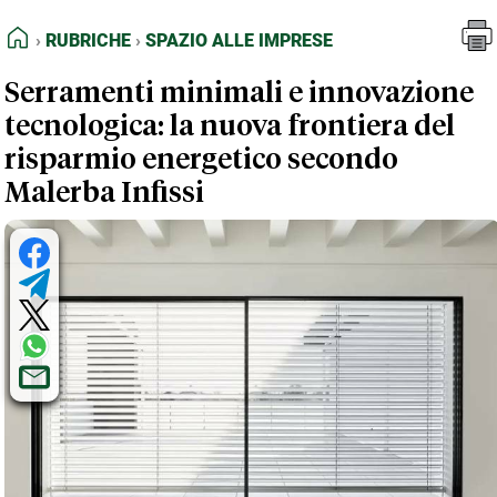
FEED RSS
Rubriche
Spazio alle Imprese
HOME
RUBRICHE
SPAZIO ALLE IMPRESE
MAPPA DEL SITO
Serramenti minimali e innovazione
NORMATIVE DEONTOLOGICHE
tecnologica: la nuova frontiera del
TERMINI e CONDIZIONI
risparmio energetico secondo
Malerba Infissi