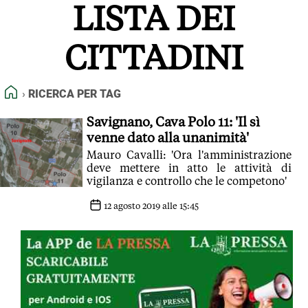
LISTA DEI
FEED RSS
MAPPA DEL SITO
CITTADINI
NORMATIVE DEONTOLOGICHE
TERMINI e CONDIZIONI
HOME
RICERCA PER TAG
Savignano, Cava Polo 11: 'Il sì
venne dato alla unanimità'
Mauro Cavalli: 'Ora l'amministrazione
deve mettere in atto le attività di
vigilanza e controllo che le competono'
12 agosto 2019 alle 15:45