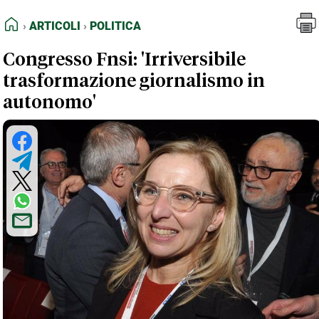
FEED RSS
Articoli
Politica
HOME
ARTICOLI
POLITICA
MAPPA DEL SITO
Congresso Fnsi: 'Irriversibile
NORMATIVE DEONTOLOGICHE
trasformazione giornalismo in
TERMINI e CONDIZIONI
autonomo'