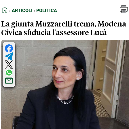
FEED RSS
Articoli
Politica
HOME
ARTICOLI
POLITICA
MAPPA DEL SITO
La giunta Muzzarelli trema, Modena
NORMATIVE DEONTOLOGICHE
Civica sfiducia l'assessore Lucà
TERMINI e CONDIZIONI