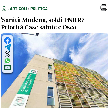
FEED RSS
Articoli
Politica
HOME
ARTICOLI
POLITICA
MAPPA DEL SITO
'Sanità Modena, soldi PNRR?
NORMATIVE DEONTOLOGICHE
Priorità Case salute e Osco'
TERMINI e CONDIZIONI