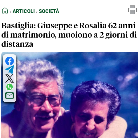
FEED RSS
Articoli
Società
HOME
ARTICOLI
SOCIETÀ
MAPPA DEL SITO
Bastiglia: Giuseppe e Rosalia 62 anni
NORMATIVE DEONTOLOGICHE
di matrimonio, muoiono a 2 giorni di
TERMINI e CONDIZIONI
distanza