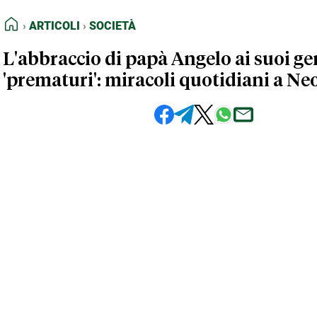
FEED RSS
Articoli
Società
HOME
ARTICOLI
SOCIETÀ
MAPPA DEL SITO
L'abbraccio di papà Angelo ai suoi ge
NORMATIVE DEONTOLOGICHE
'prematuri': miracoli quotidiani a Ne
TERMINI e CONDIZIONI