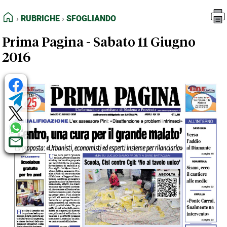
FEED RSS
Rubriche
Sfogliando
HOME
RUBRICHE
SFOGLIANDO
MAPPA DEL SITO
Prima Pagina - Sabato 11 Giugno
NORMATIVE DEONTOLOGICHE
2016
TERMINI e CONDIZIONI