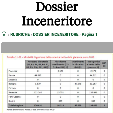
Dossier
FEED RSS
MAPPA DEL SITO
Inceneritore
NORMATIVE DEONTOLOGICHE
TERMINI e CONDIZIONI
HOME
RUBRICHE
DOSSIER INCENERITORE
Pagina 1