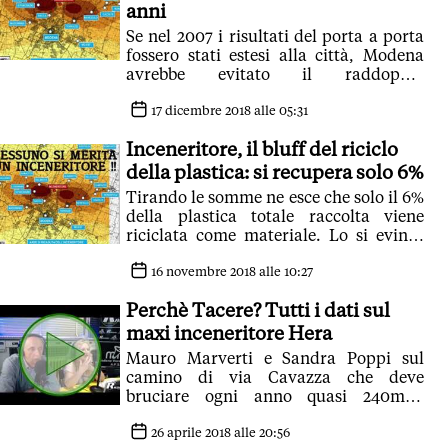
anni
Se nel 2007 i risultati del porta a porta
fossero stati estesi alla città, Modena
avrebbe evitato il raddoppio
dell'inceneritore, avviandola allo
spegnimento
17 dicembre 2018 alle 05:31
Inceneritore, il bluff del riciclo
della plastica: si recupera solo 6%
Tirando le somme ne esce che solo il 6%
della plastica totale raccolta viene
riciclata come materiale. Lo si evince
dallo stesso report Hera
16 novembre 2018 alle 10:27
Perchè Tacere? Tutti i dati sul
maxi inceneritore Hera
Mauro Marverti e Sandra Poppi sul
camino di via Cavazza che deve
bruciare ogni anno quasi 240mila
tonnellate di immondizia
26 aprile 2018 alle 20:56