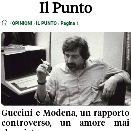
Il Punto
FEED RSS
MAPPA DEL SITO
HOME
OPINIONI
IL PUNTO
Pagina 1
NORMATIVE DEONTOLOGICHE
TERMINI e CONDIZIONI
Guccini e Modena, un rapporto
controverso, un amore mai