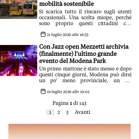
mobilità sostenibile
Si scarica tutto il rincaro sugli utenti
occasionali. Una scelta miope, perché
sono proprio questi cittadini che
bisognerebbe convincere ad
abbandonare l'auto
21 luglio 2026 alle 16:55
Con Jazz open Mezzetti archivia
(finalmente) l'ultimo grande
evento del Modena Park
Un primo mattone è stato messo e dopo
questi cinque giorni, Modena può dirsi
un po' meno provinciale, un po'
conformista e un po' meno bigotta
19 luglio 2026 alle 19:02
Pagina
1
di 143
1
2
3
Avanti