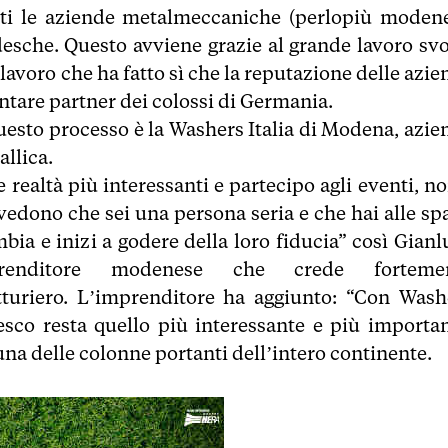
atti le aziende metalmeccaniche (perlopiù modene
esche. Questo avviene grazie al grande lavoro svo
lavoro che ha fatto sì che la reputazione delle azi
entare partner dei colossi di Germania.
esto processo è la Washers Italia di Modena, azie
llica.
 realtà più interessanti e partecipo agli eventi, no
dono che sei una persona seria e che hai alle spa
bia e inizi a godere della loro fiducia” così Gianl
prenditore modenese che crede forteme
atturiero. L’imprenditore ha aggiunto: “Con Wash
esco resta quello più interessante e più importan
una delle colonne portanti dell’intero continente.