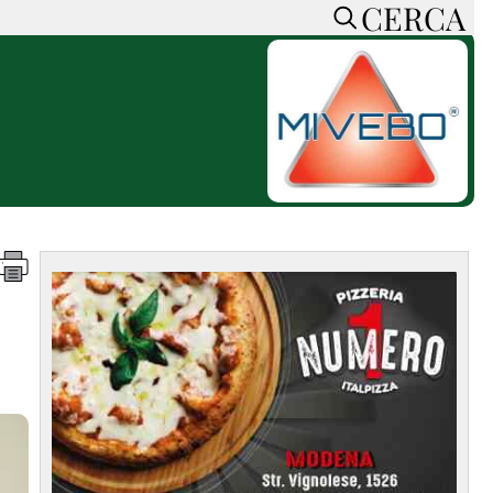
CERCA
HOME
CERCA
ACCEDI o REGISTRATI
CONTATTI
e
CON NOI
SOSTIENI LA PRESSA
CONOSCI LA PRESSA
he
COOKIE POLICY
PRIVACY POLICY
TTI
FEED RSS
MAPPA DEL SITO
NORMATIVE
DEONTOLOGICHE