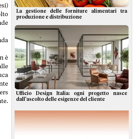
si)
La gestione delle forniture alimentari tra
lto
produzione e distribuzione
ende
nda
n è
lle
uca
nte
ers
Ufficio Design Italia: ogni progetto nasce
dall'ascolto delle esigenze del cliente
te.