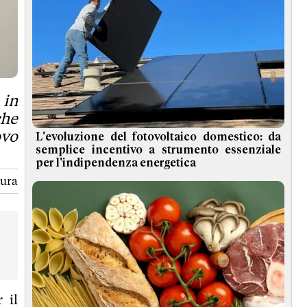
 in
che
ovo
L'evoluzione del fotovoltaico domestico: da
semplice incentivo a strumento essenziale
per l'indipendenza energetica
tura
 il