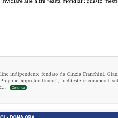
vidiare alle altre realtà mondiali: questo mesti
line indipendente fondato da Cinzia Franchini, Gian
. Propone approfondimenti, inchieste e commenti sul
ec...
Continua
CI - DONA ORA