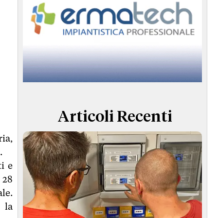
Articoli Recenti
ia,
.
i e
 28
le.
 la