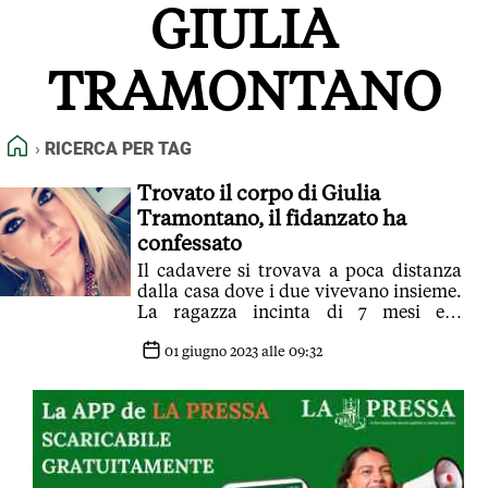
GIULIA
FEED RSS
MAPPA DEL SITO
TRAMONTANO
NORMATIVE DEONTOLOGICHE
TERMINI e CONDIZIONI
HOME
RICERCA PER TAG
Trovato il corpo di Giulia
Tramontano, il fidanzato ha
confessato
Il cadavere si trovava a poca distanza
dalla casa dove i due vivevano insieme.
La ragazza incinta di 7 mesi era
scomparsa sabato sera
01 giugno 2023 alle 09:32