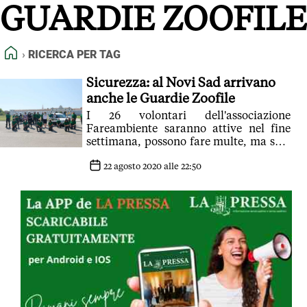
GUARDIE ZOOFILE
FEED RSS
MAPPA DEL SITO
HOME
RICERCA PER TAG
NORMATIVE DEONTOLOGICHE
TERMINI e CONDIZIONI
Sicurezza: al Novi Sad arrivano
anche le Guardie Zoofile
I 26 volontari dell'associazione
Fareambiente saranno attive nel fine
settimana, possono fare multe, ma solo
in tema ambientale. Rispondono alla
Polizia Locale
22 agosto 2020 alle 22:50