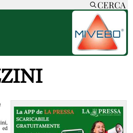
CERCA
HOME
CERCA
ACCEDI o REGISTRATI
CONTATTI
e
CON NOI
SOSTIENI LA PRESSA
ZINI
CONOSCI LA PRESSA
he
COOKIE POLICY
PRIVACY POLICY
TTI
FEED RSS
e
MAPPA DEL SITO
NORMATIVE
ini,
DEONTOLOGICHE
a ed