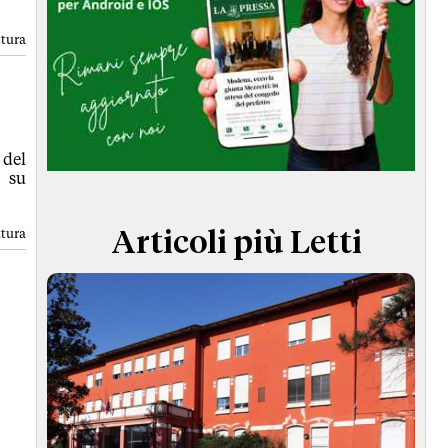
TERMINI e CONDIZIONI
ttura
 del
 su
ttura
Articoli più Letti