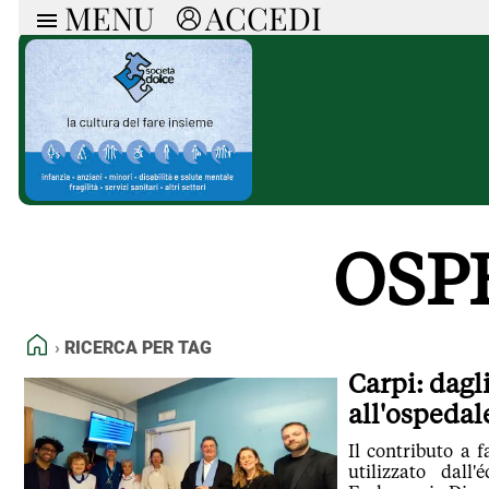
MENU
ACCEDI
ARTICOLI
RUB
Ricerca
Politica
Ruot
Economia
Doss
Società
Spaz
La Nera
Doss
Che Cultura
A cu
Pressa Tube
Il S
OSP
Sport
Necr
La Provincia
Cons
Mondo
Tutt
Italia
HOME
RICERCA PER TAG
Tutti gli Articoli
Carpi: dagl
all'ospedal
Il contributo a 
utilizzato dall