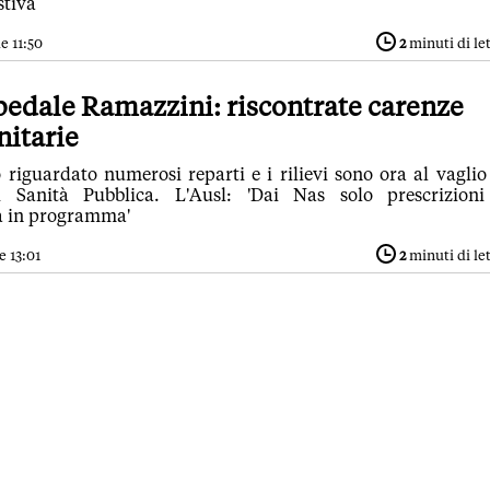
stiva
e 11:50
2
minuti di le
spedale Ramazzini: riscontrate carenze
nitarie
 riguardato numerosi reparti e i rilievi sono ora al vaglio
i Sanità Pubblica. L'Ausl: 'Dai Nas solo prescrizioni
à in programma'
e 13:01
2
minuti di le