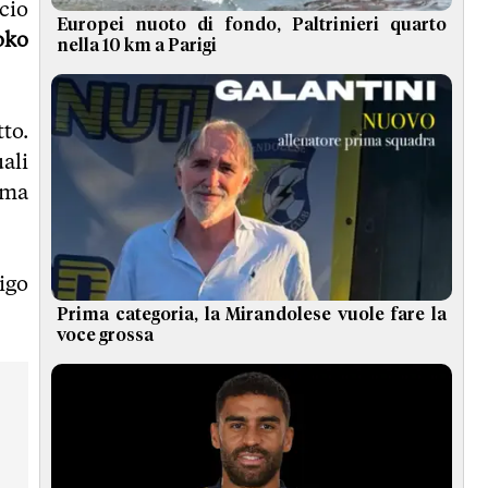
cio
Europei nuoto di fondo, Paltrinieri quarto
oko
nella 10 km a Parigi
to.
uali
ima
ligo
Prima categoria, la Mirandolese vuole fare la
voce grossa