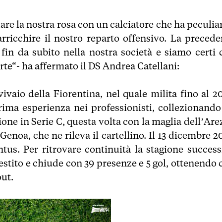
re la nostra rosa con un calciatore che ha peculiar
rricchire il nostro reparto offensivo. La precede
 fin da subito nella nostra società e siamo certi 
te“- ha affermato il DS Andrea Catellani:
vaio della Fiorentina, nel quale milita fino al 20
prima esperienza nei professionisti, collezionando
gione in Serie C, questa volta con la maglia dell’Ar
Genoa, che ne rileva il cartellino. Il 13 dicembre 2
ntus. Per ritrovare continuità la stagione success
restito e chiude con 39 presenze e 5 gol, ottenendo 
out.