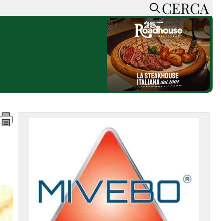
CERCA
HOME
CERCA
ACCEDI o REGISTRATI
CONTATTI
e
CON NOI
SOSTIENI LA PRESSA
CONOSCI LA PRESSA
he
COOKIE POLICY
PRIVACY POLICY
TTI
FEED RSS
MAPPA DEL SITO
NORMATIVE
DEONTOLOGICHE