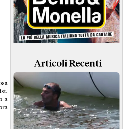
Articoli Recenti
osa
st.
o a
ora