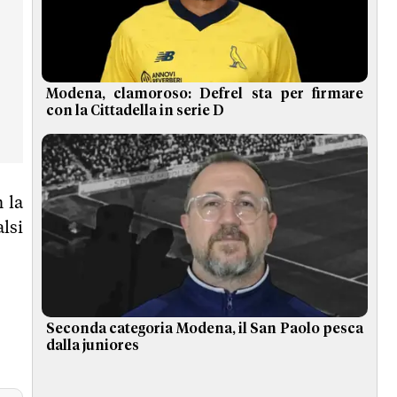
Modena, clamoroso: Defrel sta per firmare
con la Cittadella in serie D
 la
alsi
Seconda categoria Modena, il San Paolo pesca
dalla juniores