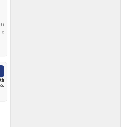
di
 e
ità
o.