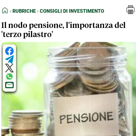
FEED RSS
Rubriche
Consigli di investimento
HOME
RUBRICHE
CONSIGLI DI INVESTIMENTO
MAPPA DEL SITO
Il nodo pensione, l'importanza del
NORMATIVE DEONTOLOGICHE
'terzo pilastro'
TERMINI e CONDIZIONI