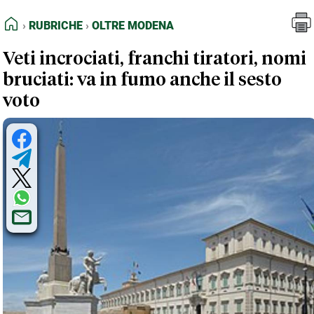
FEED RSS
Rubriche
Oltre Modena
HOME
RUBRICHE
OLTRE MODENA
MAPPA DEL SITO
Veti incrociati, franchi tiratori, nomi
NORMATIVE DEONTOLOGICHE
bruciati: va in fumo anche il sesto
TERMINI e CONDIZIONI
voto