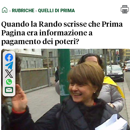
FEED RSS
Rubriche
Quelli di Prima
HOME
RUBRICHE
QUELLI DI PRIMA
MAPPA DEL SITO
Quando la Rando scrisse che Prima
NORMATIVE DEONTOLOGICHE
Pagina era informazione a
TERMINI e CONDIZIONI
pagamento dei poteri?