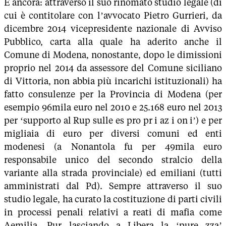
E ancora: attraverso il suo rinomato studio legale (di
cui è contitolare con l’avvocato Pietro Gurrieri, da
dicembre 2014 vicepresidente nazionale di Avviso
Pubblico, carta alla quale ha aderito anche il
Comune di Modena, nonostante, dopo le dimissioni
proprio nel 2014 da assessore del Comune siciliano
di Vittoria, non abbia più incarichi istituzionali) ha
fatto consulenze per la Provincia di Modena (per
esempio 96mila euro nel 2010 e 25.168 euro nel 2013
per ‘supporto al Rup sulle es pro pr i az i on i’) e per
migliaia di euro per diversi comuni ed enti
modenesi (a Nonantola fu per 49mila euro
responsabile unico del secondo stralcio della
variante alla strada provinciale) ed emiliani (tutti
amministrati dal Pd). Sempre attraverso il suo
studio legale, ha curato la costituzione di parti civili
in processi penali relativi a reati di mafia come
Aemilia. Pur lasciando a Libera la ‘pure zza’