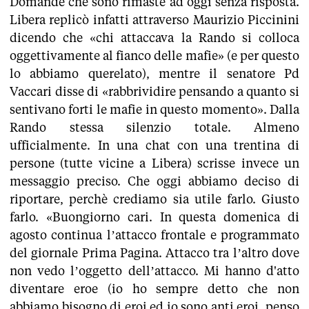
Domande che sono rimaste ad oggi senza risposta.
Libera replicò infatti attraverso Maurizio Piccinini
dicendo che «chi attaccava la Rando si colloca
oggettivamente al fianco delle mafie» (e per questo
lo abbiamo querelato), mentre il senatore Pd
Vaccari disse di «rabbrividire pensando a quanto si
sentivano forti le mafie in questo momento». Dalla
Rando stessa silenzio totale. Almeno
ufficialmente. In una chat con una trentina di
persone (tutte vicine a Libera) scrisse invece un
messaggio preciso. Che oggi abbiamo deciso di
riportare, perchè crediamo sia utile farlo. Giusto
farlo. «Buongiorno cari. In questa domenica di
agosto continua l’attacco frontale e programmato
del giornale Prima Pagina. Attacco tra l’altro dove
non vedo l’oggetto dell’attacco. Mi hanno d'atto
diventare eroe (io ho sempre detto che non
abbiamo bisogno di eroi ed io sono anti eroi, penso