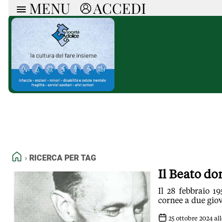
MENU
ACCEDI
ARTICOLI
RUB
Ricerca
Politica
Ruot
Economia
Doss
Società
Spaz
La Nera
Doss
Che Cultura
A cu
Pressa Tube
Il S
Sport
Necr
La Provincia
Cons
Mondo
Tutt
Italia
HOME
RICERCA PER TAG
Tutti gli Articoli
Il Beato do
Il 28 febbraio 1
cornee a due giov
25 ottobre 2024 all