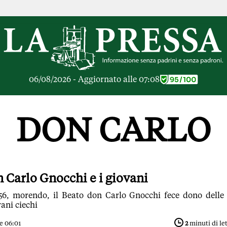
RICHE
OPINIONI
e Libere
Lettere al Direttore
ier Inceneritore
Parola d'Autore
io alle Imprese
Le Vignette di Parid
06/08/2026 - Aggiornato alle 07:08
ier Cave
Il Galeotto
ra di
Senza Memoria
anto del giorno
Il Punto
DON CARLO
ologie
Cronache Pandemic
igli di investimento
Tutte le Opinioni
e le Rubriche
ARTICOLI PIU LE
Articoli
n Carlo Gnocchi e i giovani
Opinioni
956, morendo, il Beato don Carlo Gnocchi fece dono delle
Rubriche
ani ciechi
Tutti gli Articoli
e 06:01
2
minuti di le