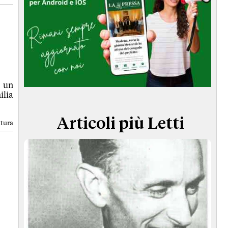
TERMINI e CONDIZIONI
n un
ilia
Articoli più Letti
ttura