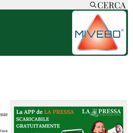
CERCA
HOME
CERCA
ACCEDI o REGISTRATI
CONTATTI
e
CON NOI
SOSTIENI LA PRESSA
CONOSCI LA PRESSA
he
COOKIE POLICY
PRIVACY POLICY
TTI
FEED RSS
MAPPA DEL SITO
 sue
NORMATIVE
DEONTOLOGICHE
ttura