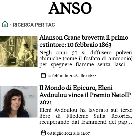
ANSO
FEED RSS
MAPPA DEL SITO
HOME
RICERCA PER TAG
NORMATIVE DEONTOLOGICHE
TERMINI e CONDIZIONI
Alanson Crane brevetta il primo
estintore: 10 febbraio 1863
Negli anni '50 si diffusero polveri
chimiche (come il fosfato di ammonio)
per spegnere fiamme senza lasciare
residui dannosi per i circuiti elettrici
10 febbraio 2026 alle 06:22
Il Mondo di Epicuro, Eleni
Avdoulou vince il Premio NetoIP
2021
Eleni Avdoulou ha lavorato sul terzo
libro di Filodemo Sulla Retorica,
recuperando dai frammenti dei papiri
carbonizzati una parte del testo finora
inedita
08 luglio 2021 alle 11:07