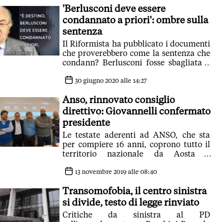
'Berlusconi deve essere
condannato a priori': ombre sulla
sentenza
Il Riformista ha pubblicato i documenti
che proverebbero come la sentenza che
condann? Berlusconi fosse sbagliata e
forse frutto di un disegno politico'
30 giugno 2020 alle 14:27
Anso, rinnovato consiglio
direttivo: Giovannelli confermato
presidente
Le testate aderenti ad ANSO, che sta
per compiere 16 anni, coprono tutto il
territorio nazionale da Aosta a
Trapani, passando per la Sardegna
13 novembre 2019 alle 08:40
Transomofobia, il centro sinistra
si divide, testo di legge rinviato
Critiche da sinistra al PD